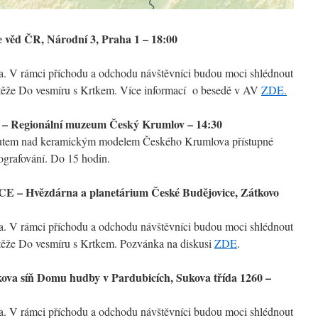
 věd ČR, Národní 3, Praha 1 – 18:00
da. V rámci příchodu a odchodu návštěvníci budou moci shlédnout
utěže Do vesmíru s Krtkem. Více informací o besedě v AV
ZDE.
 Regionální muzeum Český Krumlov – 14:30
onautem nad keramickým modelem Českého Krumlova přístupné
tografování. Do 15 hodin.
 – Hvězdárna a planetárium České Budějovice, Zátkovo
da. V rámci příchodu a odchodu návštěvníci budou moci shlédnout
utěže Do vesmíru s Krtkem. Pozvánka na diskusi
ZDE
.
va síň Domu hudby v Pardubicích, Sukova třída 1260 –
da. V rámci příchodu a odchodu návštěvníci budou moci shlédnout