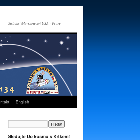
Stránky Velvyslanectví USA v Praze
ntakt
English
Sledujte Do kosmu s Krtkem!