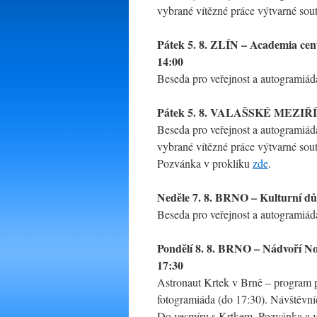
vybrané vítězné práce výtvarné so
Pátek 5. 8. ZLÍN – Academia cent
14:00
Beseda pro veřejnost a autogramiá
Pátek 5. 8. VALAŠSKÉ MEZIŘÍČÍ
Beseda pro veřejnost a autogramiá
vybrané vítězné práce výtvarné sou
Pozvánka v prokliku
zde
.
Neděle 7. 8. BRNO – Kulturní dů
Beseda pro veřejnost a autogramiád
Pondělí 8. 8. BRNO – Nádvoří No
17:30
Astronaut Krtek v Brně – program p
fotogramiáda (do 17:30). Návštěvní
Do vesmíru s Krtkem. Pozvánka a v