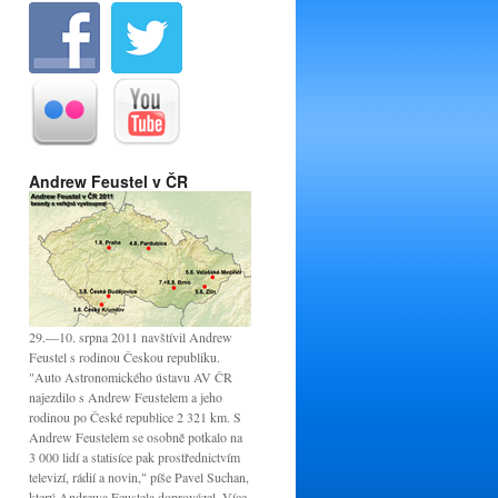
Andrew Feustel v ČR
29.—10. srpna 2011 navštívil Andrew
Feustel s rodinou Českou republiku.
"Auto Astronomického ústavu AV ČR
najezdilo s Andrew Feustelem a jeho
rodinou po České republice 2 321 km. S
Andrew Feustelem se osobně potkalo na
3 000 lidí a statisíce pak prostřednictvím
televizí, rádií a novin," píše Pavel Suchan,
který Andrewa Feustela doprovázel. Více