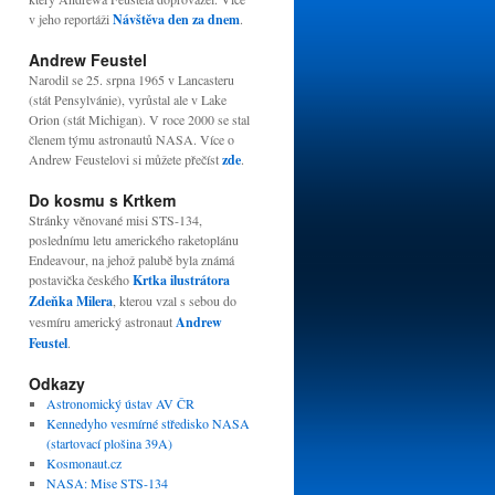
v jeho reportáži
Návštěva den za dnem
.
Andrew Feustel
Narodil se 25. srpna 1965 v Lancasteru
(stát Pensylvánie), vyrůstal ale v Lake
Orion (stát Michigan). V roce 2000 se stal
členem týmu astronautů NASA. Více o
Andrew Feustelovi si můžete přečíst
zde
.
Do kosmu s Krtkem
Stránky věnované misi STS-134,
poslednímu letu amerického raketoplánu
Endeavour, na jehož palubě byla známá
postavička českého
Krtka ilustrátora
Zdeňka Milera
, kterou vzal s sebou do
vesmíru americký astronaut
Andrew
Feustel
.
Odkazy
Astronomický ústav AV ČR
Kennedyho vesmírné středisko NASA
(startovací plošina 39A)
Kosmonaut.cz
NASA: Mise STS-134