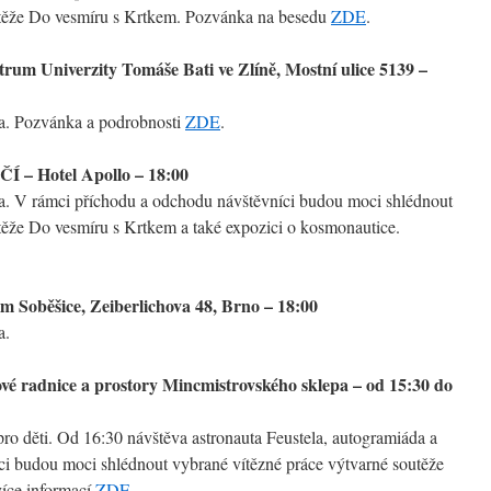
utěže Do vesmíru s Krtkem. Pozvánka na besedu
ZDE
.
rum Univerzity Tomáše Bati ve Zlíně, Mostní ulice 5139 –
da. Pozvánka a podrobnosti
ZDE
.
 – Hotel Apollo – 18:00
da. V rámci příchodu a odchodu návštěvníci budou moci shlédnout
těže Do vesmíru s Krtkem a také expozici o kosmonautice.
m Soběšice, Zeiberlichova 48, Brno – 18:00
a.
vé radnice a prostory Mincmistrovského sklepa – od 15:30 do
ro děti. Od 16:30 návštěva astronauta Feustela, autogramiáda a
ci budou moci shlédnout vybrané vítězné práce výtvarné soutěže
íce informací
ZDE
.