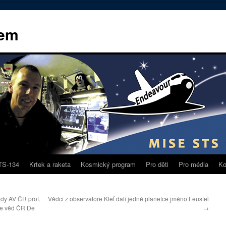
kem
TS-134
Krtek a raketa
Kosmický program
Pro děti
Pro média
Ko
dy AV ČR prof.
Vědci z observatoře Kleť dali jedné planetce jméno Feustel
ie věd ČR De
→