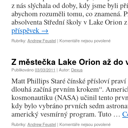
z nás slýchala od doby, kdy jsme byli pří
abychom rozuměli tomu, co znamená. P
absolventa Střední školy v Lake Orion
příspěvek
→
u
Rubriky:
Andrew Feustel
|
Komentáře nejsou povolené
textu
s
názvem
Z městečka Lake Orion až do 
Od
aut
Publikováno
03/03/2011
|
Autor:
Dexus
až
Matt Phillips Staré čínské přísloví praví 
ke
hvězdám
dlouhá začíná prvním krokem“. Americký
kosmonautiku (NASA) učinil tento prvn
kdy bylo vybráno prvních sedm astronau
americký vesmírný program. Tuto …
C
u
Rubriky:
Andrew Feustel
|
Komentáře nejsou povolené