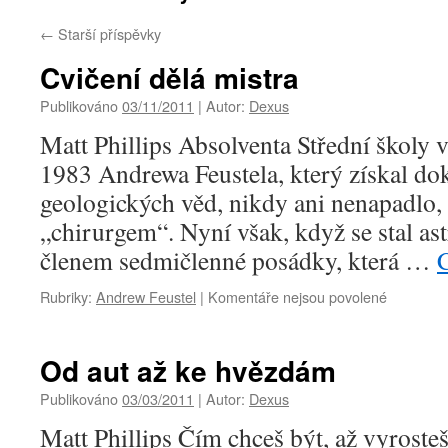
←
Starší příspěvky
Cvičení dělá mistra
Publikováno
03/11/2011
|
Autor:
Dexus
Matt Phillips Absolventa Střední školy 
1983 Andrewa Feustela, který získal do
geologických věd, nikdy ani nenapadlo, ž
„chirurgem“. Nyní však, když se stal 
členem sedmičlenné posádky, která …
u
Rubriky:
Andrew Feustel
|
Komentáře nejsou povolené
textu
s
názvem
Od aut až ke hvězdám
Cvičení
dělá
Publikováno
03/03/2011
|
Autor:
Dexus
mistra
Matt Phillips Čím chceš být, až vyroste