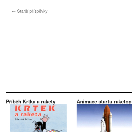
textu
s
←
Starší příspěvky
názvem
Z
městečka
Lake
Orion
až
do
vesmíru
Příběh Krtka a rakety
Animace startu raketop