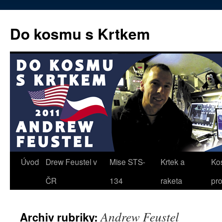
Přejít
k
Do kosmu s Krtkem
obsahu
webu
Úvod
Drew Feustel v
Mise STS-
Krtek a
Ko
ČR
134
raketa
pr
Andrew Feustel
Archiv rubriky: