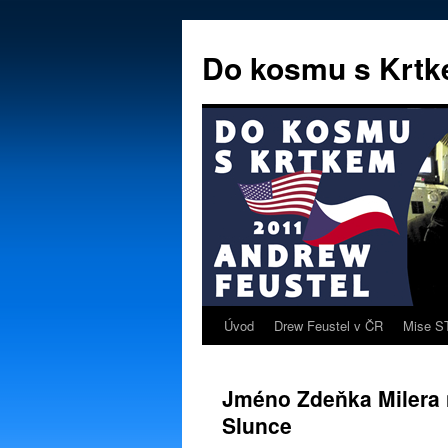
Přejít
k
Do kosmu s Krt
obsahu
webu
Úvod
Drew Feustel v ČR
Mise S
Jméno Zdeňka Milera n
Slunce