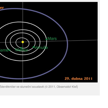
Zdeněkmiler ve sluneční soustavě (© 2011, Observatoř Kleť)