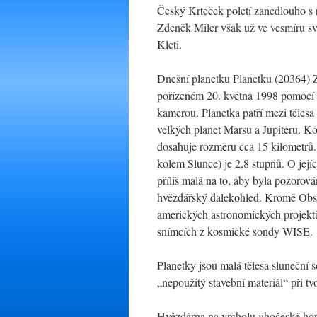
Český Krteček poletí zanedlouho s
Zdeněk Miler však už ve vesmíru sv
Kleti.
Dnešní planetku Planetku (20364) 
pořízeném 20. května 1998 pomocí 
kamerou. Planetka patří mezi tělesa
velkých planet Marsu a Jupiteru. K
dosahuje rozměru cca 15 kilometrů. 
kolem Slunce) je 2,8 stupňů. O její
příliš malá na to, aby byla pozorov
hvězdářský dalekohled. Kromě Obse
amerických astronomických projek
snímcích z kosmické sondy WISE.
Planetky jsou malá tělesa sluneční s
„nepoužitý stavební materiál“ při tv
Hvězdárna na vrcholu jihočeské ho