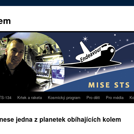
kem
TS-134
Krtek a raketa
Kosmický program
Pro děti
Pro média
Ko
ese jedna z planetek obíhajících kolem