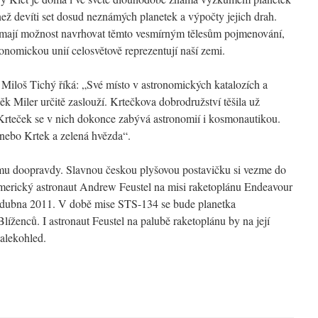
ež devíti set dosud neznámých planetek a výpočty jejich drah.
 mají možnost navrhovat těmto vesmírným tělesům pojmenování,
onomickou unií celosvětově reprezentují naší zemi.
 Miloš Tichý říká: „Své místo v astronomických katalozích a
 Miler určitě zaslouží. Krtečkova dobrodružství těšila už
a Krteček se v nich dokonce zabývá astronomií i kosmonautikou.
 nebo Krtek a zelená hvězda“.
mu doopravdy. Slavnou českou plyšovou postavičku si vezme do
merický astronaut Andrew Feustel na misi raketoplánu Endeavour
 dubna 2011. V době mise STS-134 se bude planetka
íženců. I astronaut Feustel na palubě raketoplánu by na její
dalekohled.