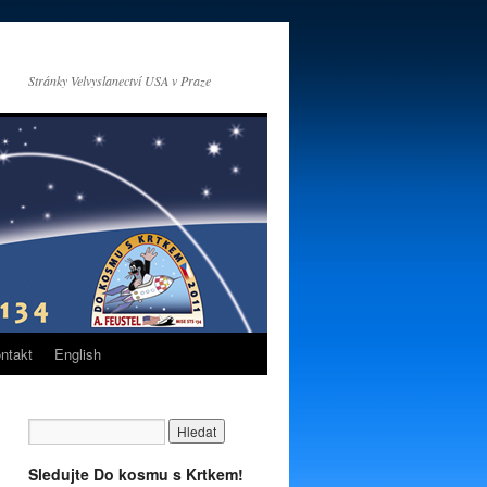
Stránky Velvyslanectví USA v Praze
ntakt
English
Sledujte Do kosmu s Krtkem!