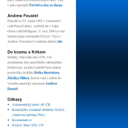
v jeho reportáži
Návštěva den za dnem
.
Andrew Feustel
Narodil se 25. srpna 1965 v Lancasteru
(stát Pensylvánie), vyrůstal ale v Lake
Orion (stát Michigan). V roce 2000 se stal
členem týmu astronautů NASA. Více o
Andrew Feustelovi si můžete přečíst
zde
.
Do kosmu s Krtkem
Stránky věnované misi STS-134,
poslednímu letu amerického raketoplánu
Endeavour, na jehož palubě byla známá
postavička českého
Krtka ilustrátora
Zdeňka Milera
, kterou vzal s sebou do
vesmíru americký astronaut
Andrew
Feustel
.
Odkazy
Astronomický ústav AV ČR
Kennedyho vesmírné středisko NASA
(startovací plošina 39A)
Kosmonaut.cz
NASA: Mise STS-134