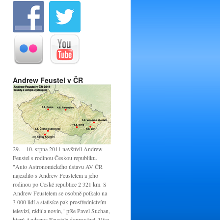
Andrew Feustel v ČR
29.—10. srpna 2011 navštívil Andrew
Feustel s rodinou Českou republiku.
"Auto Astronomického ústavu AV ČR
najezdilo s Andrew Feustelem a jeho
rodinou po České republice 2 321 km. S
Andrew Feustelem se osobně potkalo na
3 000 lidí a statisíce pak prostřednictvím
televizí, rádií a novin," píše Pavel Suchan,
který Andrewa Feustela doprovázel. Více