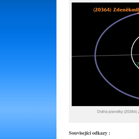
Dráha planetky (20364) 
Související odkazy :