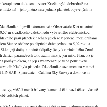
 raketoplánem do kosmu. Autor Krtečkových dobrodružství
é místo má – jeho jméno nese jedna z planetek objevených na
Zdeněkmiler objevili astronomové z Observatoře Kleť na snímku
0,57-m zrcadlového dalekohledu vybaveného elektronickou
 hlavního pásu planetek nacházejících se v prstenci mezi drahami
olem Slunce oběhne po eliptické dráze jednou za 5,02 roku a
Sklon její dráhy k rovině ekliptiky (tedy k rovině oběhu Země
ch dalších parametrech toho zatím víme je jen málo. Planetka je
ána pouhým okem, na její zaznamenání je třeba použít větší
rvatoře Kleť byla planetka Zdeněkmiler zaznamenána v rámci
tů LINEAR, Spacewatch, Catalina Sky Survey a dokonce na
oustavy, větší či menší balvany, kamenná či kovová tělesa, vlastně
orbě velkých planet.
ry Kleť je doma i ve světě dlouhodobě známá výzkumem planetek