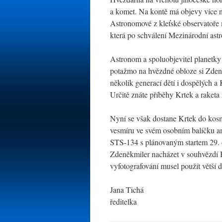
a komet. Na kontě má objevy více n
Astronomové z kleťské observatoře
která po schválení Mezinárodní astr
Astronom a spoluobjevitel planetky
potažmo na hvězdné obloze si Zdeněk
několik generací dětí i dospělých 
Určitě znáte příběhy Krtek a raketa
Nyní se však dostane Krtek do kos
vesmíru ve svém osobním balíčku a
STS-134 s plánovaným startem 29.
Zdeněkmiler nacházet v souhvězdí Bl
vyfotografování musel použít větší 
Jana Tichá
ředitelka