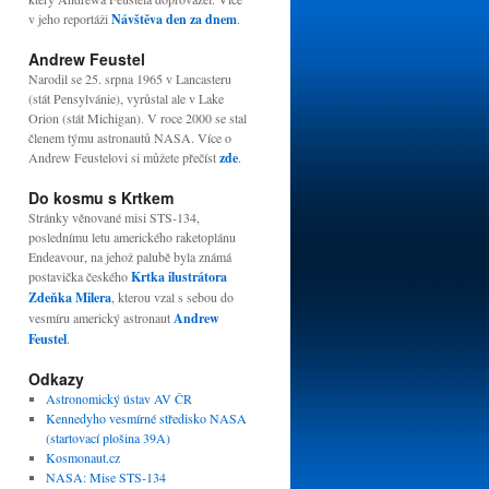
v jeho reportáži
Návštěva den za dnem
.
Andrew Feustel
Narodil se 25. srpna 1965 v Lancasteru
(stát Pensylvánie), vyrůstal ale v Lake
Orion (stát Michigan). V roce 2000 se stal
členem týmu astronautů NASA. Více o
Andrew Feustelovi si můžete přečíst
zde
.
Do kosmu s Krtkem
Stránky věnované misi STS-134,
poslednímu letu amerického raketoplánu
Endeavour, na jehož palubě byla známá
postavička českého
Krtka ilustrátora
Zdeňka Milera
, kterou vzal s sebou do
vesmíru americký astronaut
Andrew
Feustel
.
Odkazy
Astronomický ústav AV ČR
Kennedyho vesmírné středisko NASA
(startovací plošina 39A)
Kosmonaut.cz
NASA: Mise STS-134