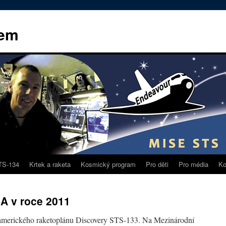
kem
TS-134
Krtek a raketa
Kosmický program
Pro děti
Pro média
Ko
A v roce 2011
 amerického raketoplánu Discovery STS-133. Na Mezinárodní