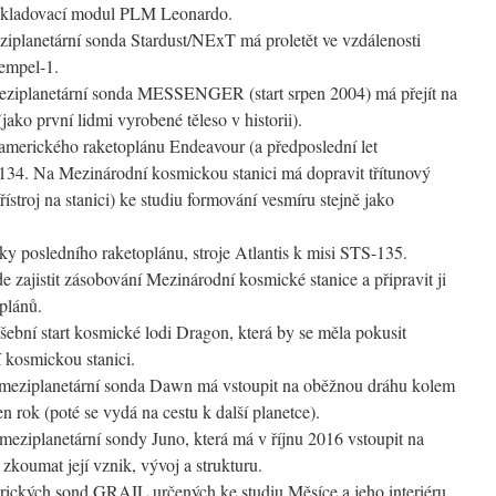
 skladovací modul PLM Leonardo.
planetární sonda Stardust/NExT má proletět ve vzdálenosti
empel-1.
ziplanetární sonda MESSENGER (start srpen 2004) má přejít na
ako první lidmi vyrobené těleso v historii).
 amerického raketoplánu Endeavour (a předposlední let
134. Na Mezinárodní kosmickou stanici má dopravit třítunový
stroj na stanici) ke studiu formování vesmíru stejně jako
cky posledního raketoplánu, stroje Atlantis k misi STS-135.
zajistit zásobování Mezinárodní kosmické stanice a připravit ji
plánů.
ební start kosmické lodi Dragon, která by se měla pokusit
 kosmickou stanici.
eziplanetární sonda Dawn má vstoupit na oběžnou dráhu kolem
n rok (poté se vydá na cestu k další planetce).
meziplanetární sondy Juno, která má v říjnu 2016 vstoupit na
zkoumat její vznik, vývoj a strukturu.
erických sond GRAIL určených ke studiu Měsíce a jeho interiéru.