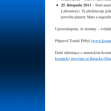
25. listopadu 2011
– Start amer
Laboratory). Ta představuje jedn
povrchu planety Mars a najezdit
Upozorňujeme, že termíny – zvláště
Připravil Tomáš Přibyl (
www.kosmo
Další informace o americkém kosmi
kosmický program za Baracka Ob