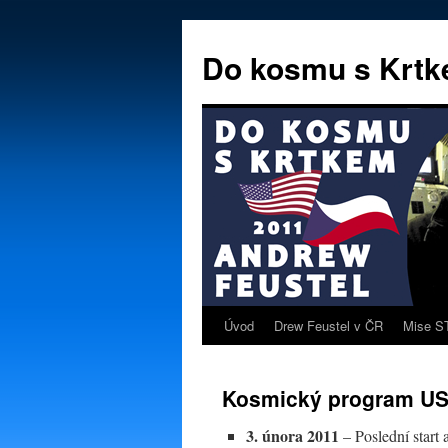
Přejít
k
Do kosmu s Krt
obsahu
webu
Úvod
Drew Feustel v ČR
Mise S
Kosmický program US
3. února 2011
– Poslední start