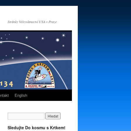
Stránky Velvyslanectví USA v Praze
ntakt
English
Sledujte Do kosmu s Krtkem!