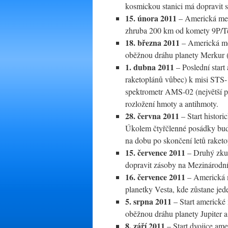
kosmickou stanici má dopravit
15. února 2011
– Americká mezi
zhruba 200 km od komety 9P/T
18. března 2011
– Americká me
oběžnou dráhu planety Merkur (j
1. dubna 2011
– Poslední start
raketoplánů vůbec) k misi STS-
spektrometr AMS-02 (největší pří
rozložení hmoty a antihmoty.
28. června 2011
– Start histori
Úkolem čtyřčlenné posádky bude 
na dobu po skončení letů raketo
15. července 2011
– Druhý zkuš
dopravit zásoby na Mezinárodní
16. července 2011
– Americká m
planetky Vesta, kde zůstane jede
5. srpna 2011
– Start americké 
oběžnou dráhu planety Jupiter a 
8. září 2011
– Start dvojice am