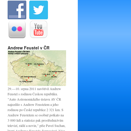
Andrew Feustel v ČR
29.—10. srpna 2011 navštívil Andrew
Feustel s rodinou Českou republiku.
"Auto Astronomického ústavu AV ČR
najezdilo s Andrew Feustelem a jeho
rodinou po České republice 2 321 km. S
Andrew Feustelem se osobně potkalo na
3 000 lidí a statisíce pak prostřednictvím
televizí, rádií a novin," píše Pavel Suchan,
který Andrewa Feustela doprovázel. Více