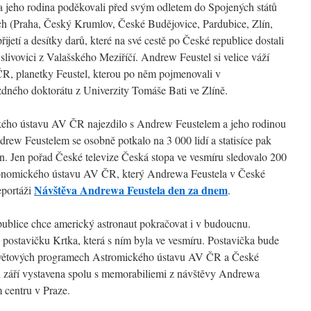
 jeho rodina poděkovali před svým odletem do Spojených států
h (Praha, Český Krumlov, České Budějovice, Pardubice, Zlín,
ijetí a desítky darů, které na své cestě po České republice dostali
livovici z Valašského Meziříčí. Andrew Feustel si velice váží
R, planetky Feustel, kterou po něm pojmenovali v
dného doktorátu z Univerzity Tomáše Bati ve Zlíně.
kého ústavu AV ČR najezdilo s Andrew Feustelem a jeho rodinou
rew Feustelem se osobně potkalo na 3 000 lidí a statisíce pak
vin. Jen pořad České televize Česká stopa ve vesmíru sledovalo 200
tronomického ústavu AV ČR, který Andrewa Feustela v České
Návštěva Andrewa Feustela den za dnem
eportáži
.
publice chce americký astronaut pokračovat i v budoucnu.
postavičku Krtka, která s ním byla ve vesmíru. Postavička bude
osvětových programech Astromického ústavu AV ČR a České
d září vystavena spolu s memorabiliemi z návštěvy Andrewa
 centru v Praze.