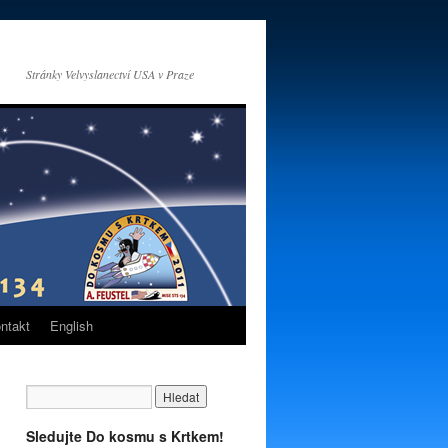
Stránky Velvyslanectví USA v Praze
ntakt
English
Sledujte Do kosmu s Krtkem!