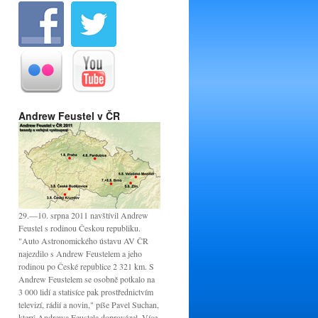
Andrew Feustel v ČR
29.—10. srpna 2011 navštívil Andrew
Feustel s rodinou Českou republiku.
"Auto Astronomického ústavu AV ČR
najezdilo s Andrew Feustelem a jeho
rodinou po České republice 2 321 km. S
Andrew Feustelem se osobně potkalo na
3 000 lidí a statisíce pak prostřednictvím
televizí, rádií a novin," píše Pavel Suchan,
který Andrewa Feustela doprovázel. Více