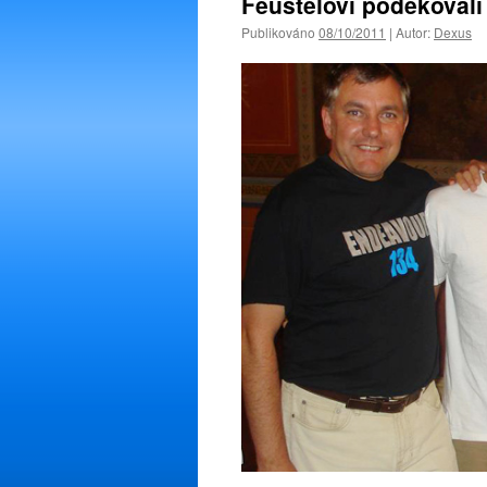
Feustelovi poděkovali 
Publikováno
08/10/2011
|
Autor:
Dexus