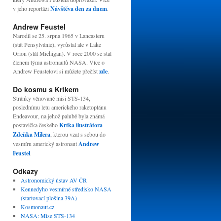
v jeho reportáži
Návštěva den za dnem
.
Andrew Feustel
Narodil se 25. srpna 1965 v Lancasteru
(stát Pensylvánie), vyrůstal ale v Lake
Orion (stát Michigan). V roce 2000 se stal
členem týmu astronautů NASA. Více o
Andrew Feustelovi si můžete přečíst
zde
.
Do kosmu s Krtkem
Stránky věnované misi STS-134,
poslednímu letu amerického raketoplánu
Endeavour, na jehož palubě byla známá
postavička českého
Krtka ilustrátora
Zdeňka Milera
, kterou vzal s sebou do
vesmíru americký astronaut
Andrew
Feustel
.
Odkazy
Astronomický ústav AV ČR
Kennedyho vesmírné středisko NASA
(startovací plošina 39A)
Kosmonaut.cz
NASA: Mise STS-134