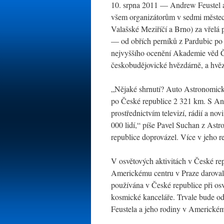
10. srpna 2011 — Andrew Feustel a
všem organizátorům v sedmi městec
Valašské Meziříčí a Brno) za vřelá př
— od obřích perníků z Pardubic po s
nejvyššího ocenění Akademie věd Č
českobudějovické hvězdárně, a hvěz
„Nějaké shrnutí? Auto Astronomic
po České republice 2 321 km. S And
prostřednictvím televizí, rádií a no
000 lidí,“ píše Pavel Suchan z As
republice doprovázel. Více v jeho r
V osvětových aktivitách v České re
Americkému centru v Praze daroval 
používána v České republice při 
kosmické kanceláře. Trvale bude o
Feustela a jeho rodiny v Americkém