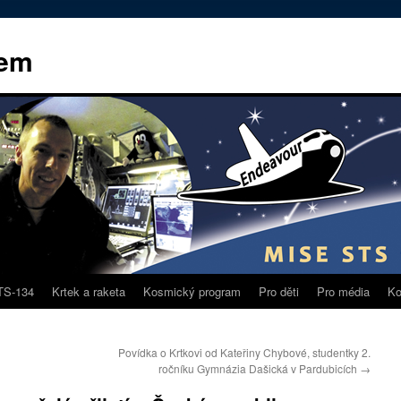
kem
TS-134
Krtek a raketa
Kosmický program
Pro děti
Pro média
Ko
Povídka o Krtkovi od Kateřiny Chybové, studentky 2.
ročníku Gymnázia Dašická v Pardubicích
→