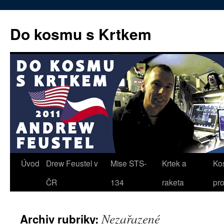
Přejít
k
Do kosmu s Krtkem
obsahu
webu
Úvod
Drew Feustel v
Mise STS-
Krtek a
Ko
ČR
134
raketa
pr
Nezařazené
Archiv rubriky: