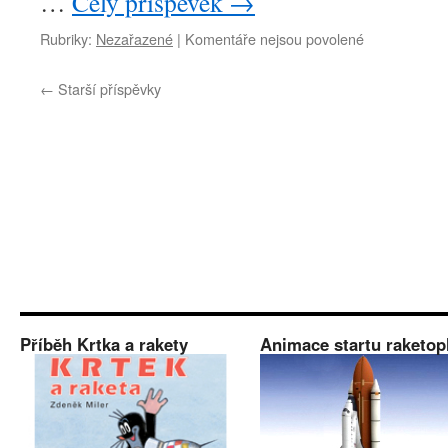
…
Celý příspěvek
→
u
Rubriky:
Nezařazené
|
Komentáře nejsou povolené
textu
s
←
Starší příspěvky
názvem
NASA
vyjádřila
zármutek
nad
úmrtím
Zdeňka
Milera
Příběh Krtka a rakety
Animace startu raketop