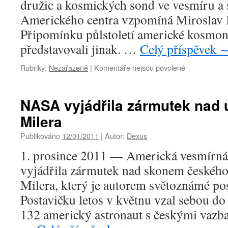
družic a kosmických sond ve vesmíru a
Amerického centra vzpomíná Miroslav 
Připomínku půlstoletí americké kosmon
představovali jinak. …
Celý příspěvek
u
Rubriky:
Nezařazené
|
Komentáře nejsou povolené
textu
s
názvem
NASA vyjádřila zármutek nad
Zemřel
Milera
muž,
který
Publikováno
12/01/2011
|
Autor:
Dexus
nás
nadchl
1. prosince 2011 — Americká vesmírn
pro
vyjádřila zármutek nad skonem českéh
americkou
astronautiku
Milera, který je autorem světoznámé po
Postavičku letos v květnu vzal sebou d
132 americký astronaut s českými vazb