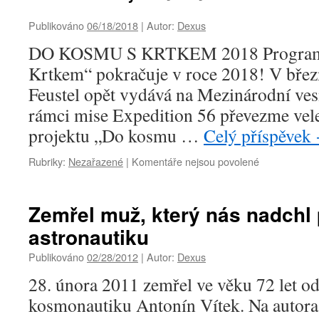
Publikováno
06/18/2018
|
Autor:
Dexus
DO KOSMU S KRTKEM 2018 Program
Krtkem“ pokračuje v roce 2018! V bře
Feustel opět vydává na Mezinárodní ves
rámci mise Expedition 56 převezme vele
projektu „Do kosmu …
Celý příspěvek
u
Rubriky:
Nezařazené
|
Komentáře nejsou povolené
textu
s
názvem
Zemřel muž, který nás nadchl
astronautiku
Publikováno
02/28/2012
|
Autor:
Dexus
28. února 2011 zemřel ve věku 72 let o
kosmonautiku Antonín Vítek. Na autora 