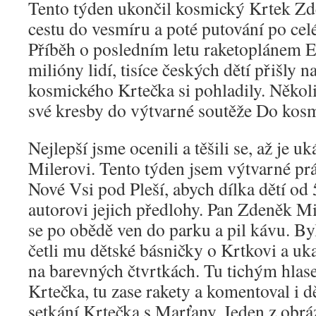
Tento týden ukončil kosmický Krtek Zd
cestu do vesmíru a poté putování po cel
Příběh o posledním letu raketoplánem E
milióny lidí, tisíce českých dětí přišly 
kosmického Krtečka si pohladily. Několi
své kresby do výtvarné soutěže Do kos
Nejlepší jsme ocenili a těšili se, až je
Milerovi. Tento týden jsem výtvarné prá
Nové Vsi pod Pleší, abych dílka dětí od 
autorovi jejich předlohy. Pan Zdeněk Mil
se po obědě ven do parku a pil kávu. Byl 
četli mu dětské básničky o Krtkovi a uk
na barevných čtvrtkách. Tu tichým hlas
Krtečka, tu zase rakety a komentoval i d
setkání Krtečka s Marťany. Jeden z obráz