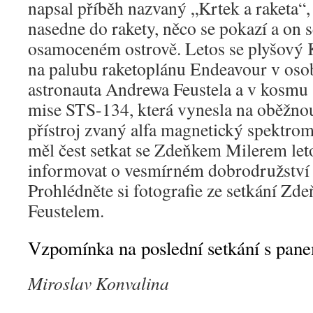
napsal příběh nazvaný „Krtek a raketa“
nasedne do rakety, něco se pokazí a on s
osamoceném ostrově. Letos se plyšový K
na palubu raketoplánu Endeavour v oso
astronauta Andrewa Feustela a v kosmu s
mise STS-134, která vynesla na oběžnou
přístroj zvaný alfa magnetický spektro
měl čest setkat se Zdeňkem Milerem let
informovat o vesmírném dobrodružství
Prohlédněte si fotografie ze setkání Zd
Feustelem.
Vzpomínka na poslední setkání s pa
Miroslav Konvalina