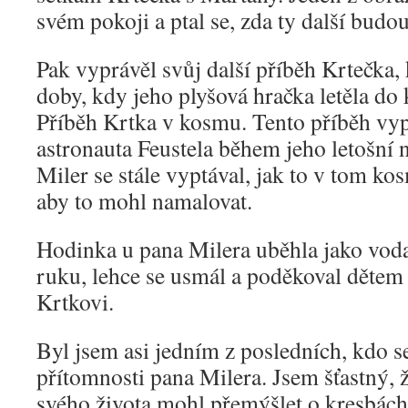
svém pokoji a ptal se, zda ty další budo
Pak vyprávěl svůj další příběh Krtečka, 
doby, kdy jeho plyšová hračka letěla do
Příběh Krtka v kosmu. Tento příběh vyp
astronauta Feustela během jeho letošní 
Miler se stále vyptával, jak to v tom ko
aby to mohl namalovat.
Hodinka u pana Milera uběhla jako voda
ruku, lehce se usmál a poděkoval dětem 
Krtkovi.
Byl jsem asi jedním z posledních, kdo se 
přítomnosti pana Milera. Jsem šťastný, 
svého života mohl přemýšlet o kresbách 