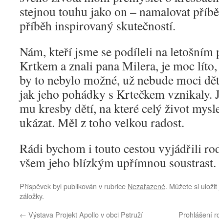
stejnou touhu jako on – namalovat příb
příběh inspirovaný skutečností.
Nám, kteří jsme se podíleli na letošním
Krtkem a znali pana Milera, je moc líto,
by to nebylo možné, už nebude moci dě
jak jeho pohádky s Krtečkem vznikaly. J
mu kresby dětí, na které celý život mys
ukázat. Měl z toho velkou radost.
Rádi bychom i touto cestou vyjádřili ro
všem jeho blízkým upřímnou soustrast.
Příspěvek byl publikován v rubrice
Nezařazené
. Můžete si uloži
záložky.
←
Výstava Projekt Apollo v obci Pstruží
Prohlášení r