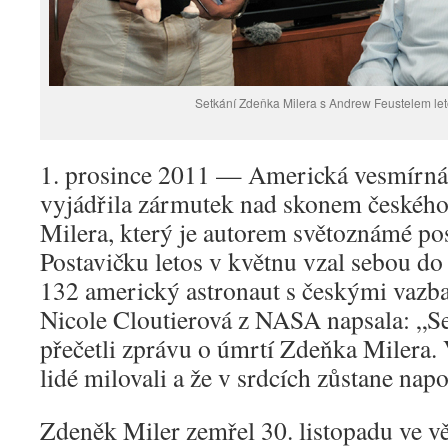
Setkání Zdeňka Milera s Andrew Feustelem let
1. prosince 2011 — Americká vesmírn
vyjádřila zármutek nad skonem českéh
Milera, který je autorem světoznámé po
Postavičku letos v květnu vzal sebou d
132 americký astronaut s českými vazb
Nicole Cloutierová z NASA napsala: „S
přečetli zprávu o úmrtí Zdeňka Milera.
lidé milovali a že v srdcích zůstane nap
Zdeněk Miler zemřel 30. listopadu ve vě