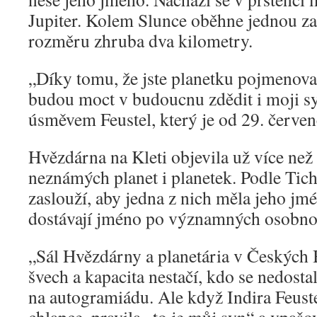
Jupiter. Kolem Slunce oběhne jednou za
rozměru zhruba dva kilometry.
„Díky tomu, že jste planetku pojmenova
budou moct v budoucnu zdědit i moji sy
úsměvem Feustel, který je od 29. červen
Hvězdárna na Kleti objevila už více než
neznámých planet i planetek. Podle Tic
zaslouží, aby jedna z nich měla jeho jm
dostávají jméno po významných osobnos
„Sál Hvězdárny a planetária v Českých 
švech a kapacita nestačí, kdo se nedost
na autogramiádu. Ale když Indira Feuste