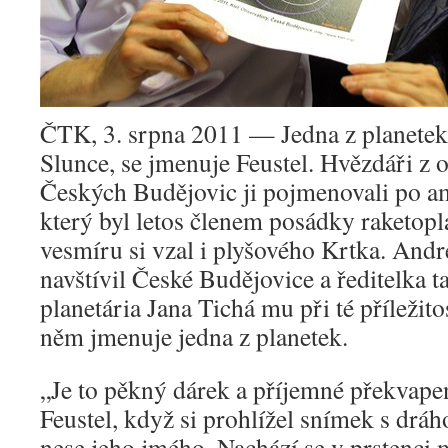
ČTK, 3. srpna 2011 — Jedna z planetek
Slunce, se jmenuje Feustel. Hvězdáři z 
Českých Budějovic ji pojmenovali po a
který byl letos členem posádky raketop
vesmíru si vzal i plyšového Krtka. Andr
navštívil České Budějovice a ředitelka 
planetária Jana Tichá mu při té příležito
něm jmenuje jedna z planetek.
„Je to pěkný dárek a příjemné překvape
Feustel, když si prohlížel snímek s dráh
nese jeho jmého. Nachází se v prstenci