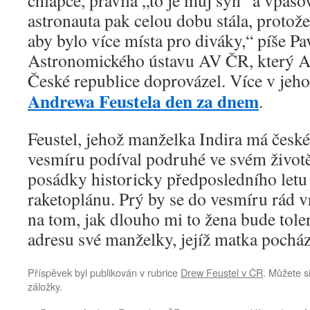
chlapce, pravila „to je můj syn“ a vpašo
astronauta pak celou dobu stála, protože
aby bylo více místa pro diváky,“ píše Pa
Astronomického ústavu AV ČR, který A
České republice doprovázel. Více v jeho
Andrewa Feustela den za dnem
.
Feustel, jehož manželka Indira má české 
vesmíru podíval podruhé ve svém životě
posádky historicky předposledního let
raketoplánu. Prý by se do vesmíru rád vr
na tom, jak dlouho mi to žena bude toler
adresu své manželky, jejíž matka pochá
Příspěvek byl publikován v rubrice
Drew Feustel v ČR
. Můžete si
záložky.