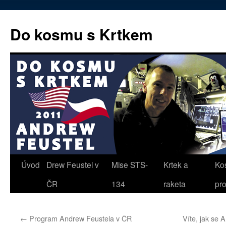
Přejít
k
Do kosmu s Krtkem
obsahu
webu
Úvod
Drew Feustel v
Mise STS-
Krtek a
Ko
ČR
134
raketa
pr
←
Program Andrew Feustela v ČR
Víte, jak se 